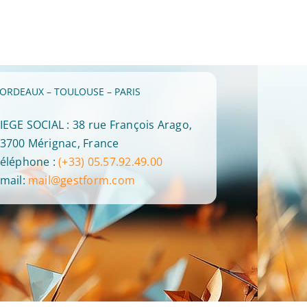
Formation : GESTFORM est
34 heures : moyenne de 
désormais certifié Qualiopi !
par salariés en 2025 !
28 avril 2026
7 avril 2026
ORDEAUX – TOULOUSE – PARIS
IEGE SOCIAL : 38 rue François Arago,
3700 Mérignac, France
éléphone :
(+33) 05.57.92.49.00
mail:
mail@gestform.com