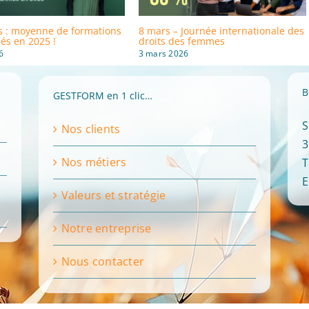
s : moyenne de formations
8 mars – Journée internationale des
iés en 2025 !
droits des femmes
6
3 mars 2026
B
GESTFORM en 1 clic…
S
Nos clients
3
Nos métiers
T
E
Valeurs et stratégie
Notre entreprise
Nous contacter