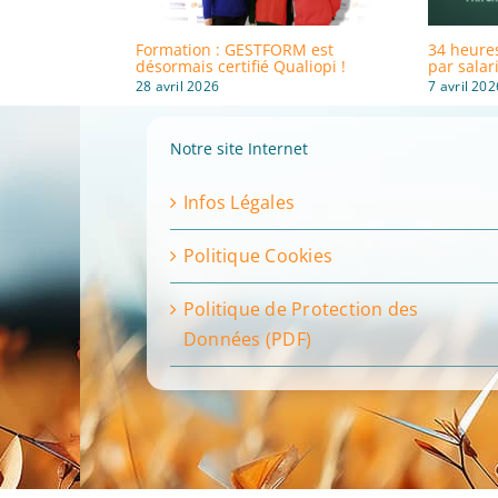
Formation : GESTFORM est
34 heure
désormais certifié Qualiopi !
par salar
28 avril 2026
7 avril 202
Notre site Internet
Infos Légales
Politique Cookies
Politique de Protection des
Données (PDF)