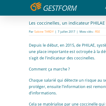
Passer
Panneau de gestion des cookies
au
contenu
Les coccinelles, un indicateur PHILAE
Par
Sabine TARDY
|
7 juillet 2017
|
Mots-clés :
RSE
Depuis le début, en 2015, de PHILAE, sys
une place importante est octroyée à la dé
s’agit de l’indicateur des coccinelles.
Comment ça marche ?
Chaque salarié qui détecte un risque au se
protéger, ensuite l’information est remon
d’informations.
Cela se matérialise par une coccinelle qui s