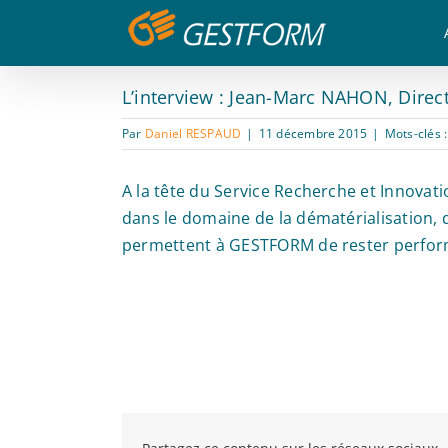
Passer
Panneau de gestion des cookies
au
contenu
L’interview : Jean-Marc NAHON, Dire
Par
Daniel RESPAUD
|
11 décembre 2015
|
Mots-clés 
A la tête du Service Recherche et Innova
dans le domaine de la dématérialisation, d
permettent à GESTFORM de rester perform