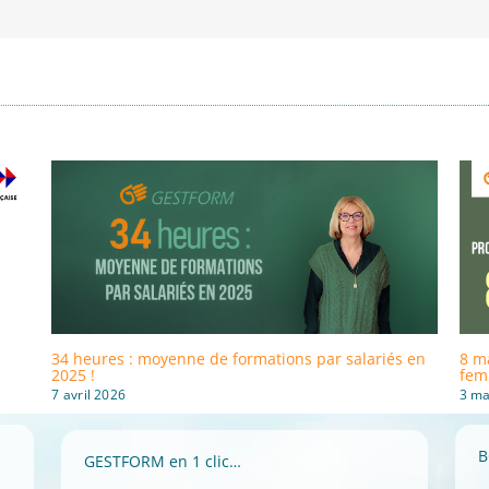
34 heures : moyenne de formations par salariés en
8 ma
2025 !
fem
7 avril 2026
3 ma
B
GESTFORM en 1 clic…