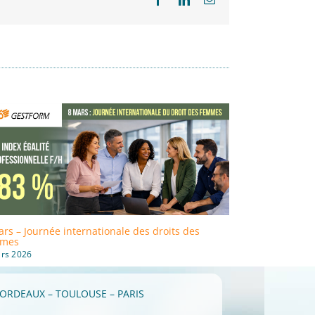
rs – Journée internationale des droits des
Formation : GE
mes
Qualiopi !
rs 2026
28 avril 2026
ORDEAUX – TOULOUSE – PARIS