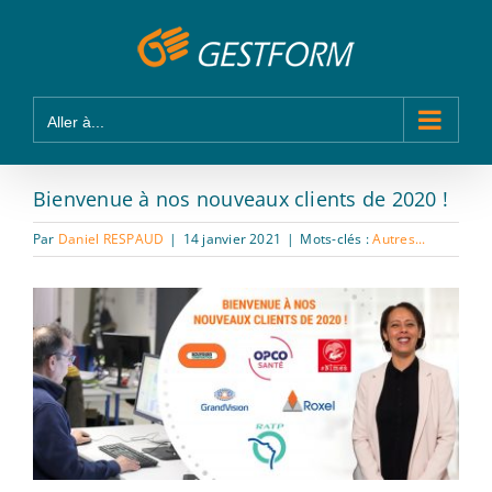
Passer
Panneau de gestion des cookies
au
contenu
Aller à...
Bienvenue à nos nouveaux clients de 2020 !
Par
Daniel RESPAUD
|
14 janvier 2021
|
Mots-clés :
Autres...