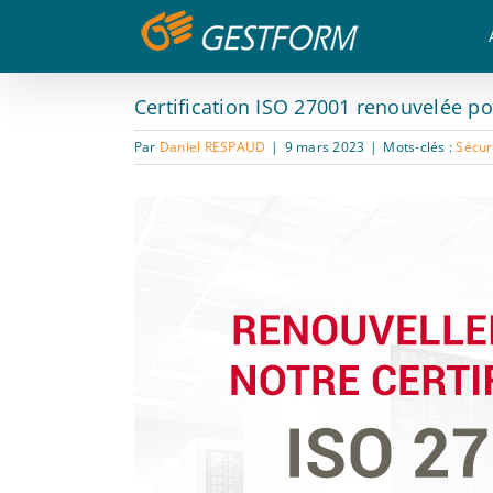
Passer
Panneau de gestion des cookies
au
contenu
Certification ISO 27001 renouvelée 
Par
Daniel RESPAUD
|
9 mars 2023
|
Mots-clés :
Sécur