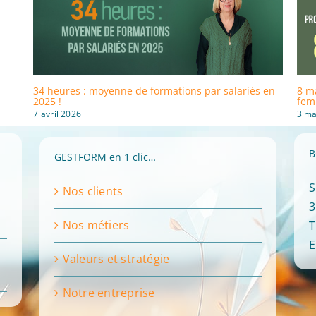
34 heures : moyenne de formations par salariés en
8 ma
2025 !
fem
7 avril 2026
3 ma
B
GESTFORM en 1 clic…
S
Nos clients
3
Nos métiers
T
E
Valeurs et stratégie
Notre entreprise