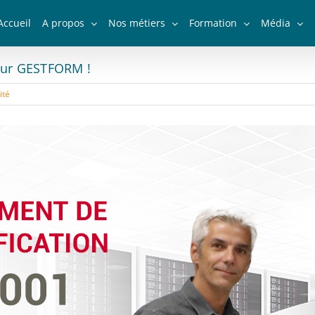
Accueil
A propos
Nos métiers
Formation
Média
pour GESTFORM !
ité