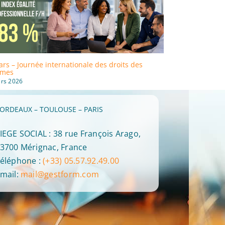
rs – Journée internationale des droits des
Formation : GE
mes
Qualiopi !
rs 2026
28 avril 2026
ORDEAUX – TOULOUSE – PARIS
IEGE SOCIAL : 38 rue François Arago,
3700 Mérignac, France
éléphone :
(+33) 05.57.92.49.00
mail:
mail@gestform.com