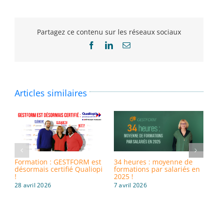
Partagez ce contenu sur les réseaux sociaux
Facebook
LinkedIn
Email
Articles similaires
Formation : GESTFORM est
34 heures : moyenne de
8
désormais certifié Qualiopi
formations par salariés en
i
!
2025 !
d
28 avril 2026
7 avril 2026
3