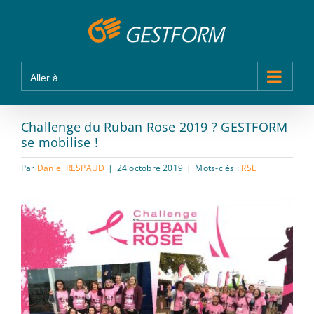
Passer
Panneau de gestion des cookies
au
contenu
Aller à...
Challenge du Ruban Rose 2019 ? GESTFORM
se mobilise !
Par
Daniel RESPAUD
|
24 octobre 2019
|
Mots-clés :
RSE