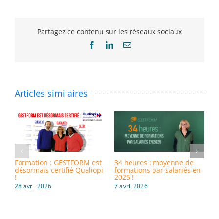
Partagez ce contenu sur les réseaux sociaux
Facebook
LinkedIn
Email
Articles similaires
Formation : GESTFORM est
34 heures : moyenne de
8
désormais certifié Qualiopi
formations par salariés en
i
!
2025 !
d
28 avril 2026
7 avril 2026
3