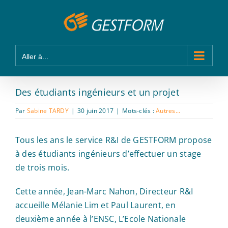
Passer
Panneau de gestion des cookies
au
contenu
Aller à...
Des étudiants ingénieurs et un projet
Par
Sabine TARDY
|
30 juin 2017
|
Mots-clés :
Autres...
Tous les ans le service R&I de GESTFORM propose
à des étudiants ingénieurs d’effectuer un stage
de trois mois.
Cette année, Jean-Marc Nahon, Directeur R&I
accueille Mélanie Lim et Paul Laurent, en
deuxième année à l’ENSC, L’Ecole Nationale