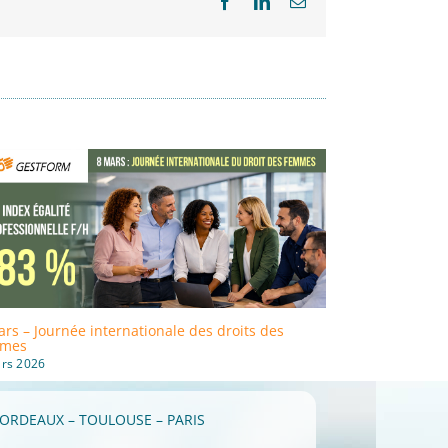
Facebook
LinkedIn
Email
rs – Journée internationale des droits des
Formation : GE
mes
Qualiopi !
rs 2026
28 avril 2026
ORDEAUX – TOULOUSE – PARIS