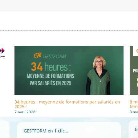
34 heures : moyenne de formations par salariés en
8 ma
2025 !
fem
7 avril 2026
3 ma
B
GESTFORM en 1 clic…