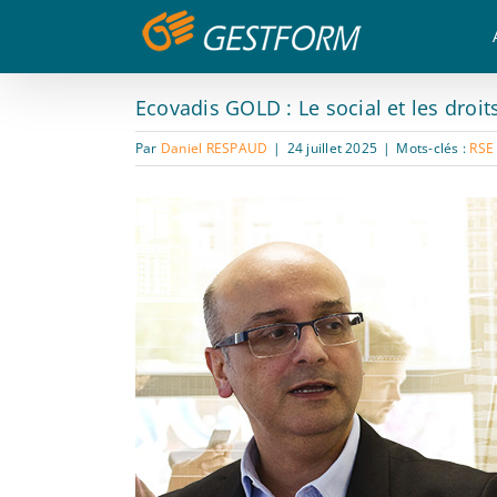
Passer
Panneau de gestion des cookies
au
contenu
Ecovadis GOLD : Le social et les droi
Par
Daniel RESPAUD
|
24 juillet 2025
|
Mots-clés :
RSE