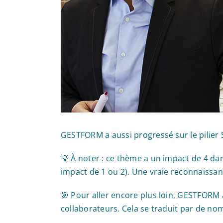
GESTFORM a aussi progressé sur le pilier 
💡 À noter : ce thème a un impact de 4 dans
impact de 1 ou 2). Une vraie reconnaiss
🎯 Pour aller encore plus loin, GESTFORM a
collaborateurs. Cela se traduit par de nom