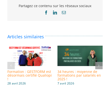
Partagez ce contenu sur les réseaux sociaux
Facebook
LinkedIn
Email
Articles similaires
Formation : GESTFORM est
34 heures : moyenne de
8
désormais certifié Qualiopi
formations par salariés en
i
!
2025 !
d
28 avril 2026
7 avril 2026
3