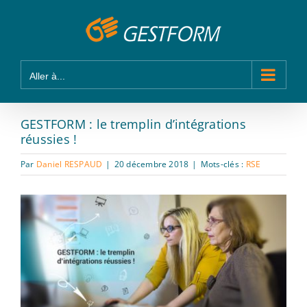
Passer
Panneau de gestion des cookies
au
contenu
Aller à...
GESTFORM : le tremplin d’intégrations
réussies !
Par
Daniel RESPAUD
|
20 décembre 2018
|
Mots-clés :
RSE