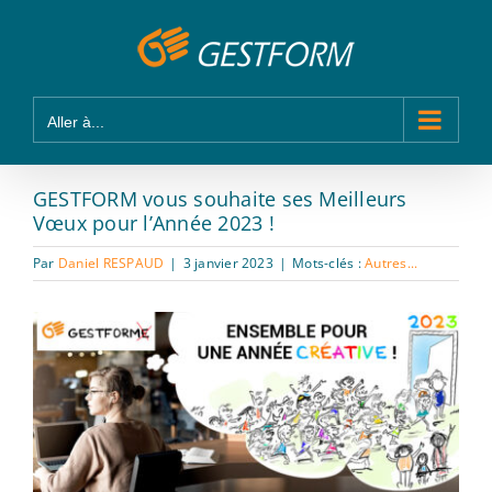
Passer
Panneau de gestion des cookies
au
contenu
Aller à...
GESTFORM vous souhaite ses Meilleurs
Vœux pour l’Année 2023 !
Par
Daniel RESPAUD
|
3 janvier 2023
|
Mots-clés :
Autres...