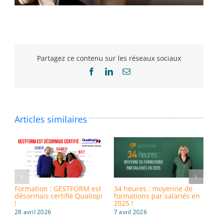
Partagez ce contenu sur les réseaux sociaux
Facebook
LinkedIn
Email
Articles similaires
Formation : GESTFORM est
34 heures : moyenne de
8
désormais certifié Qualiopi
formations par salariés en
i
!
2025 !
d
28 avril 2026
7 avril 2026
3