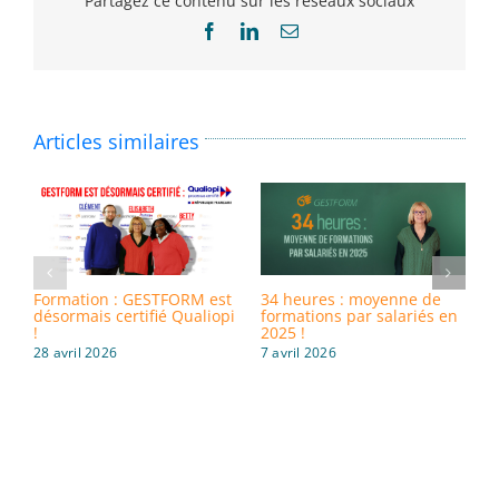
Partagez ce contenu sur les réseaux sociaux
Facebook
LinkedIn
Email
Articles similaires
Formation : GESTFORM est
34 heures : moyenne de
8
désormais certifié Qualiopi
formations par salariés en
i
!
2025 !
d
28 avril 2026
7 avril 2026
3