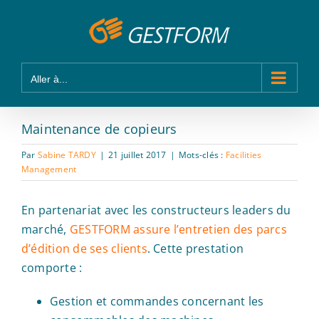
Passer
Panneau de gestion des cookies
au
contenu
Aller à...
Maintenance de copieurs
Par
Sabine TARDY
|
21 juillet 2017
|
Mots-clés :
Facilities
Management
En partenariat avec les constructeurs leaders du
marché,
GESTFORM assure l’entretien des parcs
d’édition de ses clients
. Cette prestation
comporte :
Gestion et commandes concernant les