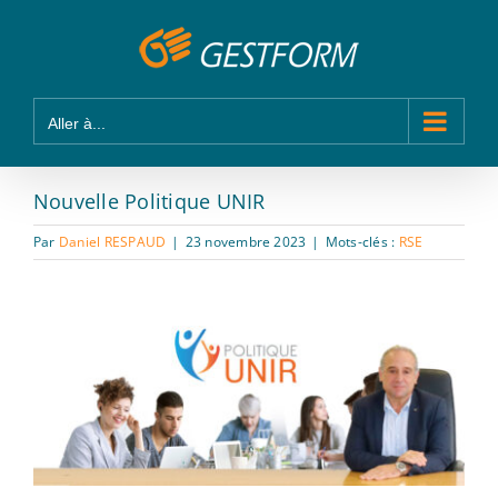
Passer
Panneau de gestion des cookies
au
contenu
Aller à...
Nouvelle Politique UNIR
Par
Daniel RESPAUD
|
23 novembre 2023
|
Mots-clés :
RSE