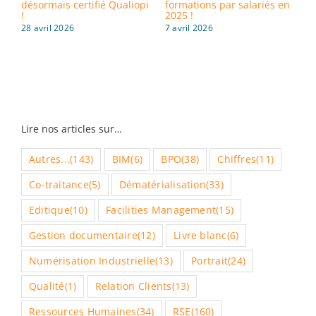
désormais certifié Qualiopi
formations par salariés en
i
!
2025 !
d
28 avril 2026
7 avril 2026
3
Lire nos articles sur…
Autres...
(143)
BIM
(6)
BPO
(38)
Chiffres
(11)
Co-traitance
(5)
Dématérialisation
(33)
Editique
(10)
Facilities Management
(15)
Gestion documentaire
(12)
Livre blanc
(6)
Numérisation Industrielle
(13)
Portrait
(24)
Qualité
(1)
Relation Clients
(13)
Ressources Humaines
(34)
RSE
(160)