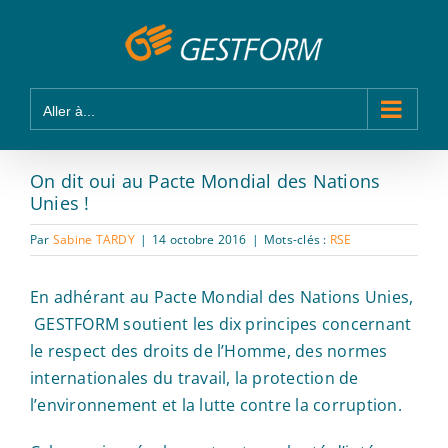
Passer
Panneau de gestion des cookies
au
contenu
Aller à...
On dit oui au Pacte Mondial des Nations
Unies !
Par
Sabine TARDY
|
14 octobre 2016
|
Mots-clés :
RSE
En adhérant au Pacte Mondial des Nations Unies,
GESTFORM soutient les dix principes concernant
le respect des droits de l’Homme, des normes
internationales du travail, la protection de
l’environnement et la lutte contre la corruption.