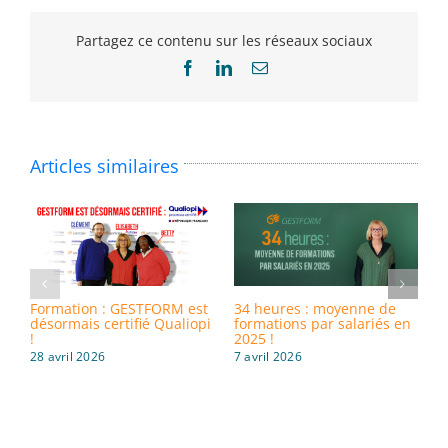
Partagez ce contenu sur les réseaux sociaux
Facebook
LinkedIn
Email
Articles similaires
Formation : GESTFORM est
34 heures : moyenne de
8
désormais certifié Qualiopi
formations par salariés en
i
!
2025 !
d
28 avril 2026
7 avril 2026
3