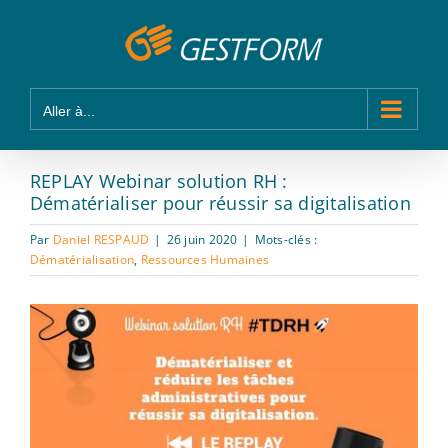
Passer
Panneau de gestion des cookies
au
contenu
Aller à...
REPLAY Webinar solution RH :
Dématérialiser pour réussir sa digitalisation
Par
Daniel RESPAUD
|
26 juin 2020
|
Mots-clés :
Dématérialisation
,
Ressources Humaines