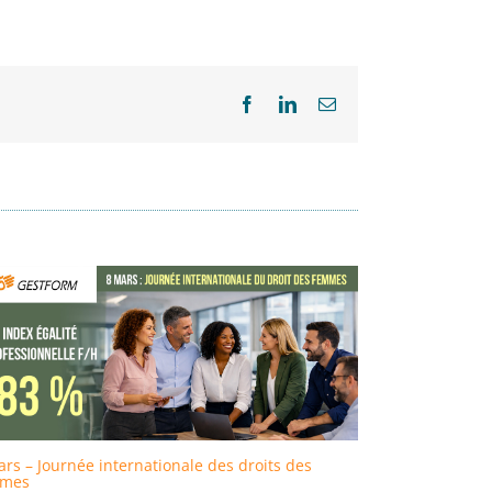
Facebook
LinkedIn
Email
rs – Journée internationale des droits des
Formation : GE
mes
Qualiopi !