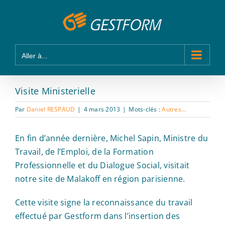
Passer
Panneau de gestion des cookies
au
contenu
Aller à...
Visite Ministerielle
Par
Daniel RESPAUD
|
4 mars 2013
|
Mots-clés :
Autres...
En fin d’année dernière, Michel Sapin, Ministre du
Travail, de l’Emploi, de la Formation
Professionnelle et du Dialogue Social, visitait
notre site de Malakoff en région parisienne.
Cette visite signe la reconnaissance du travail
effectué par Gestform dans l’insertion des