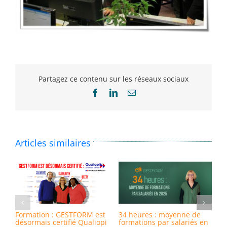
Partagez ce contenu sur les réseaux sociaux
Facebook
LinkedIn
Email
Articles similaires
Formation : GESTFORM est
34 heures : moyenne de
8
désormais certifié Qualiopi
formations par salariés en
i