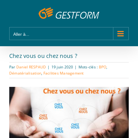
Passer
Panneau de gestion des cookies
au
contenu
Aller à...
Chez vous ou chez nous ?
Par
Daniel RESPAUD
|
19 juin 2020
|
Mots-clés :
BPO
,
Dématérialisation
,
Facilities Management