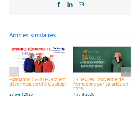
Facebook
LinkedIn
Email
Articles similaires
Formation : GESTFORM est
34 heures : moyenne de
8
désormais certifié Qualiopi
formations par salariés en
i
!
2025 !
d
28 avril 2026
7 avril 2026
3