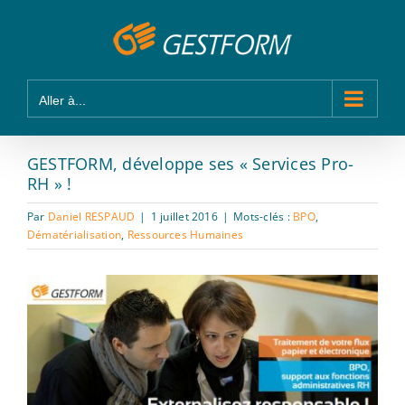
Passer
Panneau de gestion des cookies
au
contenu
Aller à...
GESTFORM, développe ses « Services Pro-
RH » !
Par
Daniel RESPAUD
|
1 juillet 2016
|
Mots-clés :
BPO
,
Dématérialisation
,
Ressources Humaines