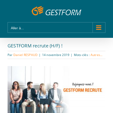
Passer
Panneau de gestion des cookies
au
contenu
Aller à...
GESTFORM recrute (H/F) !
Par
Daniel RESPAUD
|
14 novembre 2019
|
Mots-clés :
Autres...