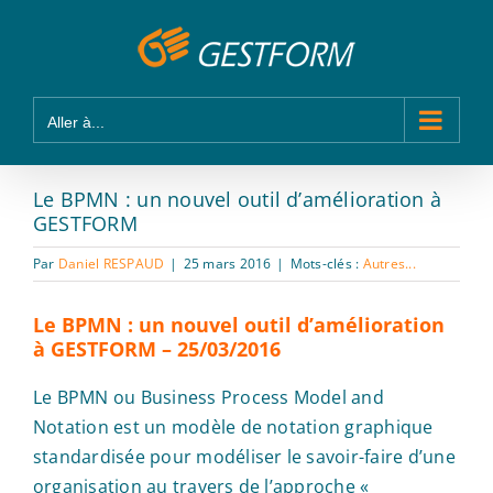
Passer
Panneau de gestion des cookies
au
contenu
Aller à...
Le BPMN : un nouvel outil d’amélioration à
GESTFORM
Par
Daniel RESPAUD
|
25 mars 2016
|
Mots-clés :
Autres...
Le BPMN : un nouvel outil d’amélioration
à GESTFORM – 25/03/2016
Le BPMN ou Business Process Model and
Notation est un modèle de notation graphique
standardisée pour modéliser le savoir-faire d’une
organisation au travers de l’approche «