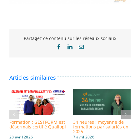
Partagez ce contenu sur les réseaux sociaux
Facebook
LinkedIn
Email
Articles similaires
Formation : GESTFORM est
34 heures : moyenne de
8
désormais certifié Qualiopi
formations par salariés en
i
!
2025 !
d
28 avril 2026
7 avril 2026
3