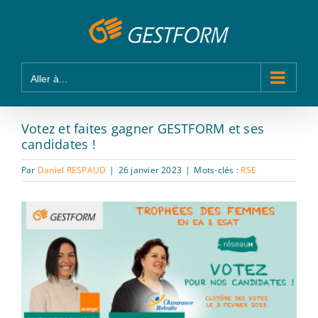
Passer
Panneau de gestion des cookies
au
contenu
Aller à...
Votez et faites gagner GESTFORM et ses
candidates !
Par
Daniel RESPAUD
|
26 janvier 2023
|
Mots-clés :
RSE