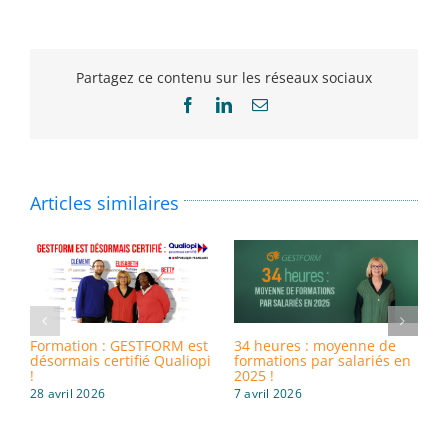
Partagez ce contenu sur les réseaux sociaux
Facebook
LinkedIn
Email
Articles similaires
Formation : GESTFORM est
34 heures : moyenne de
8
désormais certifié Qualiopi
formations par salariés en
i
!
2025 !
d
28 avril 2026
7 avril 2026
3